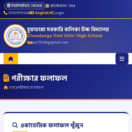
প্রতিষ্ঠাকাল: 1914
ইআইআইএন: 115348
01309115348
English
|
Login
চুয়াডাঙ্গা সরকারি বালিকা উচ্চ বিদ্যালয়
Chuadanga Govt Girls' High School
sss115348@gmail.com
পরীক্ষার ফলাফল
হোম
পরীক্ষার ফলাফল
একাডেমিক ফলাফল খুঁজুন