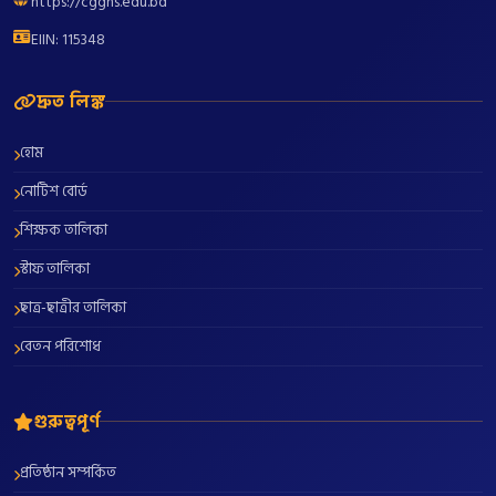
https://cgghs.edu.bd
EIIN: 115348
দ্রুত লিঙ্ক
হোম
নোটিশ বোর্ড
শিক্ষক তালিকা
স্টাফ তালিকা
ছাত্র-ছাত্রীর তালিকা
বেতন পরিশোধ
গুরুত্বপূর্ণ
প্রতিষ্ঠান সম্পর্কিত