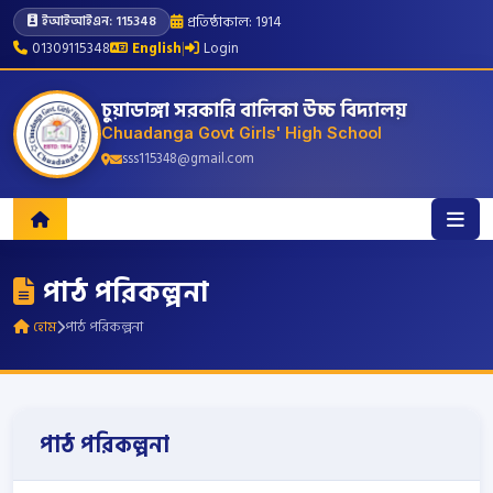
প্রতিষ্ঠাকাল: 1914
ইআইআইএন: 115348
01309115348
English
|
Login
চুয়াডাঙ্গা সরকারি বালিকা উচ্চ বিদ্যালয়
Chuadanga Govt Girls' High School
sss115348@gmail.com
পাঠ পরিকল্পনা
হোম
পাঠ পরিকল্পনা
পাঠ পরিকল্পনা