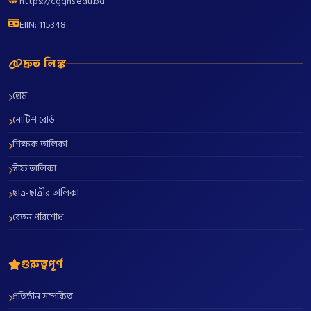
https://cgghs.edu.bd
EIIN: 115348
দ্রুত লিঙ্ক
হোম
নোটিশ বোর্ড
শিক্ষক তালিকা
স্টাফ তালিকা
ছাত্র-ছাত্রীর তালিকা
বেতন পরিশোধ
গুরুত্বপূর্ণ
প্রতিষ্ঠান সম্পর্কিত