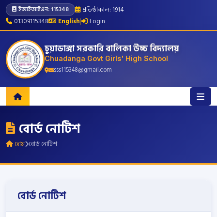
প্রতিষ্ঠাকাল: 1914
ইআইআইএন: 115348
01309115348
English
|
Login
চুয়াডাঙ্গা সরকারি বালিকা উচ্চ বিদ্যালয়
Chuadanga Govt Girls' High School
sss115348@gmail.com
বোর্ড নোটিশ
হোম
বোর্ড নোটিশ
বোর্ড নোটিশ