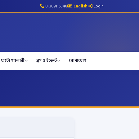
01309115348
English
|
Login
ফটো গ্যালারী
ব্লগ ও ইভেন্ট
যোগাযোগ