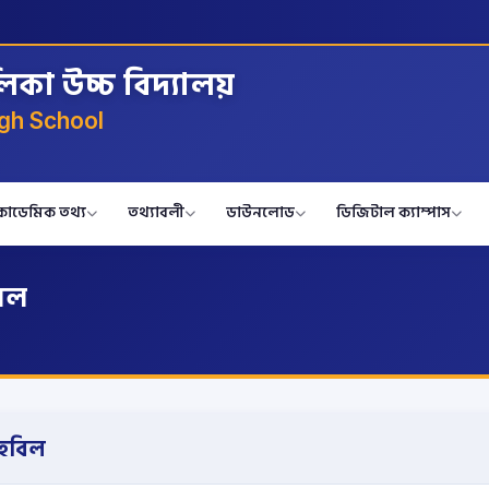
লিকা উচ্চ বিদ্যালয়
gh School
কাডেমিক তথ্য
তথ্যাবলী
ডাউনলোড
ডিজিটাল ক্যাম্পাস
বিল
তহবিল