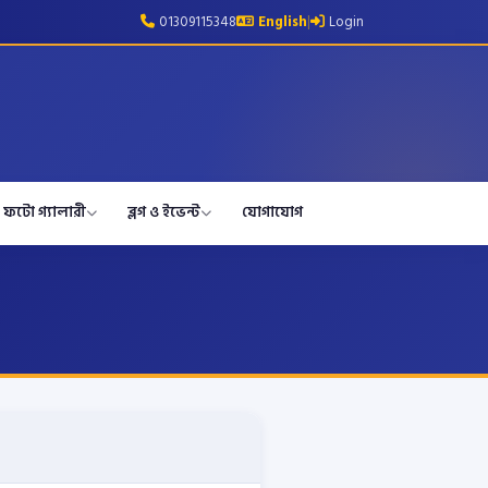
01309115348
English
|
Login
ফটো গ্যালারী
ব্লগ ও ইভেন্ট
যোগাযোগ