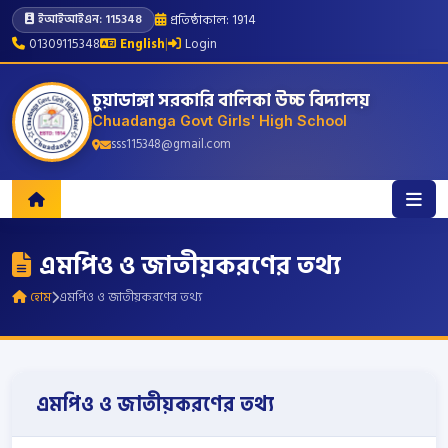
প্রতিষ্ঠাকাল: 1914
ইআইআইএন: 115348
01309115348
English
|
Login
চুয়াডাঙ্গা সরকারি বালিকা উচ্চ বিদ্যালয়
Chuadanga Govt Girls' High School
sss115348@gmail.com
এমপিও ও জাতীয়করণের তথ্য
হোম
এমপিও ও জাতীয়করণের তথ্য
এমপিও ও জাতীয়করণের তথ্য