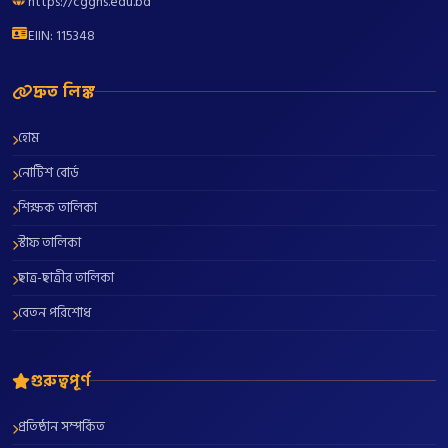
https://cgghs.edu.bd
EIIN: 115348
দ্রুত লিঙ্ক
হোম
নোটিশ বোর্ড
শিক্ষক তালিকা
স্টাফ তালিকা
ছাত্র-ছাত্রীর তালিকা
বেতন পরিশোধ
গুরুত্বপূর্ণ
প্রতিষ্ঠান সম্পর্কিত