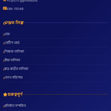
https://cgghs.edu.bd
EIIN: 115348
দ্রুত লিঙ্ক
হোম
নোটিশ বোর্ড
শিক্ষক তালিকা
স্টাফ তালিকা
ছাত্র-ছাত্রীর তালিকা
বেতন পরিশোধ
গুরুত্বপূর্ণ
প্রতিষ্ঠান সম্পর্কিত