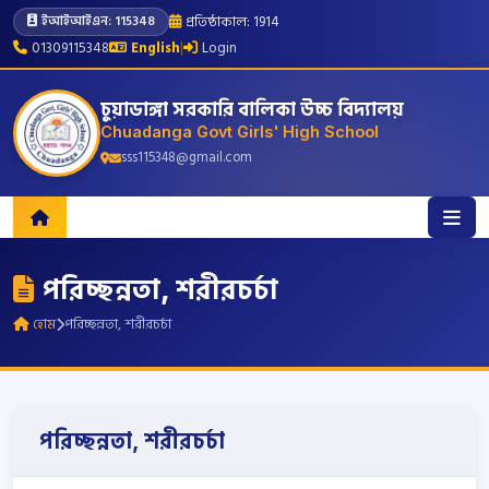
প্রতিষ্ঠাকাল: 1914
ইআইআইএন: 115348
01309115348
English
|
Login
চুয়াডাঙ্গা সরকারি বালিকা উচ্চ বিদ্যালয়
Chuadanga Govt Girls' High School
sss115348@gmail.com
পরিচ্ছন্নতা, শরীরচর্চা
হোম
পরিচ্ছন্নতা, শরীরচর্চা
পরিচ্ছন্নতা, শরীরচর্চা