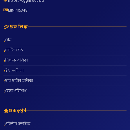
https://cgghs.edu.bd
EIIN: 115348
দ্রুত লিঙ্ক
হোম
নোটিশ বোর্ড
শিক্ষক তালিকা
স্টাফ তালিকা
ছাত্র-ছাত্রীর তালিকা
বেতন পরিশোধ
গুরুত্বপূর্ণ
প্রতিষ্ঠান সম্পর্কিত