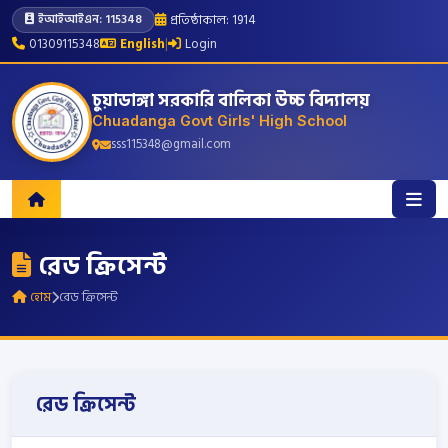
প্রতিষ্ঠাকাল: 1914
ইআইআইএন: 115348
01309115348
English
|
Login
চুয়াডাঙ্গা সরকারি বালিকা উচ্চ বিদ্যালয়
Chuadanga Govt Girls' High School
sss115348@gmail.com
রেড ক্রিসেন্ট
হোম
রেড ক্রিসেন্ট
রেড ক্রিসেন্ট