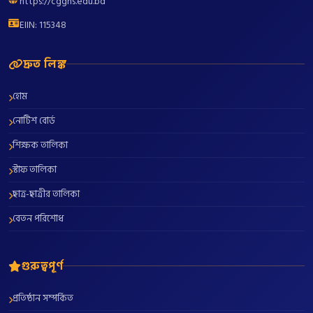
https://cgghs.edu.bd
EIIN: 115348
দ্রুত লিঙ্ক
হোম
নোটিশ বোর্ড
শিক্ষক তালিকা
স্টাফ তালিকা
ছাত্র-ছাত্রীর তালিকা
বেতন পরিশোধ
গুরুত্বপূর্ণ
প্রতিষ্ঠান সম্পর্কিত