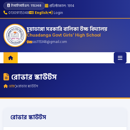
প্রতিষ্ঠাকাল: 1914
ইআইআইএন: 115348
01309115348
English
|
Login
চুয়াডাঙ্গা সরকারি বালিকা উচ্চ বিদ্যালয়
Chuadanga Govt Girls' High School
sss115348@gmail.com
রোভার স্কাউটস
হোম
রোভার স্কাউটস
রোভার স্কাউটস