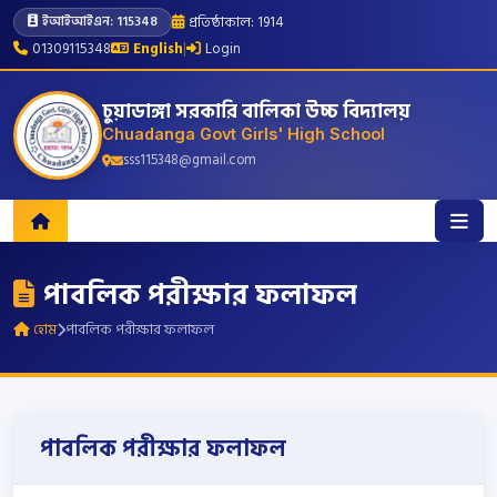
প্রতিষ্ঠাকাল: 1914
ইআইআইএন: 115348
01309115348
English
|
Login
চুয়াডাঙ্গা সরকারি বালিকা উচ্চ বিদ্যালয়
Chuadanga Govt Girls' High School
sss115348@gmail.com
পাবলিক পরীক্ষার ফলাফল
হোম
পাবলিক পরীক্ষার ফলাফল
পাবলিক পরীক্ষার ফলাফল