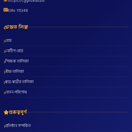
https://cgghs.edu.bd
EIIN: 115348
দ্রুত লিঙ্ক
হোম
নোটিশ বোর্ড
শিক্ষক তালিকা
স্টাফ তালিকা
ছাত্র-ছাত্রীর তালিকা
বেতন পরিশোধ
গুরুত্বপূর্ণ
প্রতিষ্ঠান সম্পর্কিত