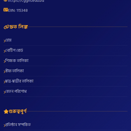
https://cgghs.edu.bd
EIIN: 115348
দ্রুত লিঙ্ক
হোম
নোটিশ বোর্ড
শিক্ষক তালিকা
স্টাফ তালিকা
ছাত্র-ছাত্রীর তালিকা
বেতন পরিশোধ
গুরুত্বপূর্ণ
প্রতিষ্ঠান সম্পর্কিত