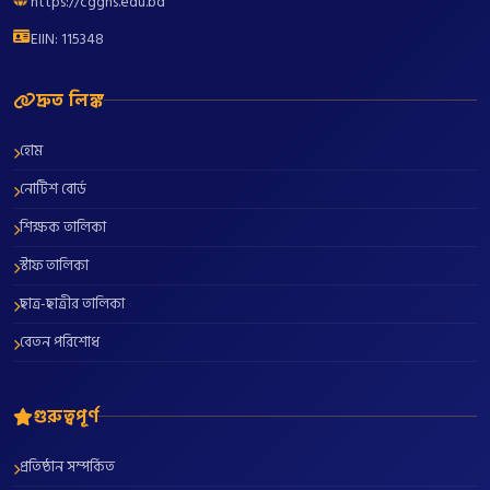
https://cgghs.edu.bd
EIIN: 115348
দ্রুত লিঙ্ক
হোম
নোটিশ বোর্ড
শিক্ষক তালিকা
স্টাফ তালিকা
ছাত্র-ছাত্রীর তালিকা
বেতন পরিশোধ
গুরুত্বপূর্ণ
প্রতিষ্ঠান সম্পর্কিত