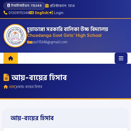
প্রতিষ্ঠাকাল: 1914
ইআইআইএন: 115348
01309115348
English
|
Login
চুয়াডাঙ্গা সরকারি বালিকা উচ্চ বিদ্যালয়
Chuadanga Govt Girls' High School
sss115348@gmail.com
আয়-ব্যয়ের হিসাব
হোম
আয়-ব্যয়ের হিসাব
আয়-ব্যয়ের হিসাব